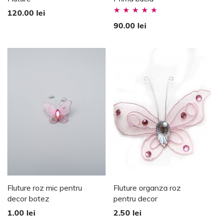
120.00
lei
Evaluat la
90.00
lei
5.00
stele din
5
Fluture roz mic pentru
Fluture organza roz
decor botez
pentru decor
1.00
lei
2.50
lei