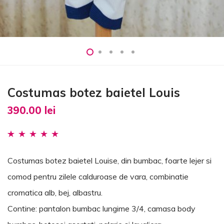
Costumas botez baietel Louis
390.00
lei
Evaluat la
2
5.00
din 5 pe baza a
Costumas botez baietel Louise, din bumbac, foarte lejer si
evaluări ale
comod pentru zilele calduroase de vara, combinatie
clienților
cromatica alb, bej, albastru.
Contine: pantalon bumbac lungime 3/4, camasa body