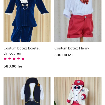
Costum botez baietei,
Costum botez Henry
din catifea
380.00
lei
Evaluat la
580.00
lei
5.00
stele din
5