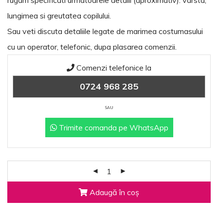
rugam specificati urmatoarele detalii (aproximativ): varsta,
lungimea si greutatea copilului.
Sau veti discuta detaliile legate de marimea costumasului
cu un operator, telefonic, dupa plasarea comenzii.
Comenzi telefonice la
0724 968 285
SAU
Trimite comanda pe WhatsApp
Adaugă în coș