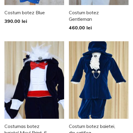
Costum botez Blue
Costum botez
Gentleman
390.00
lei
460.00
lei
Costumas botez
Costum botez baietei,
baietel Micul Print, 6
din catifea