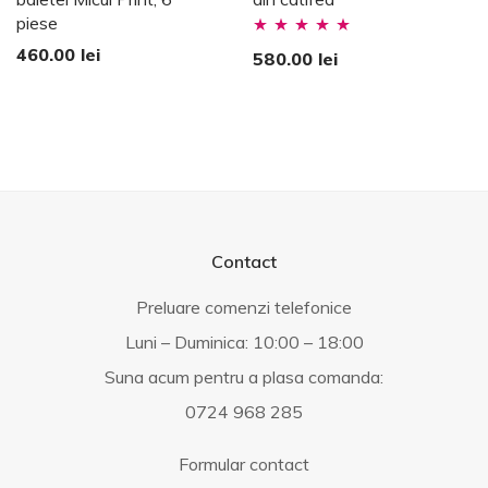
piese
Evaluat la
460.00
lei
580.00
lei
5.00
stele din
5
Contact
Preluare comenzi telefonice
Luni – Duminica: 10:00 – 18:00
Suna acum pentru a plasa comanda:
0724 968 285
Formular contact