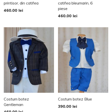
printisor, din catifea
catifea bleumarin, 6
piese
460.00
lei
460.00
lei
Costum botez
Costum botez Blue
Gentleman
390.00
lei
460.00
lei