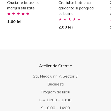
Cruciulite botez cu
Cruciulite botez cu
margini stilizate
gargarita si panglica
cu buline
Evaluat la
1.60
lei
Evaluat la
E
5.00
stele din
2.00
lei
5.00
stele din
5
5
5
Atelier de Creatie
Str. Negoiu nr. 7, Sector 3
Bucuresti
Program de lucru
L-V 10:00 – 18:30
S 10:00 – 14:00