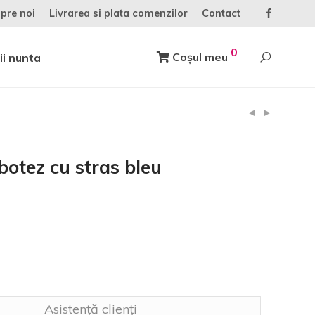
pre noi
Livrarea si plata comenzilor
Contact
0
Coșul meu
ii nunta
 botez cu stras bleu
Asistență clienți