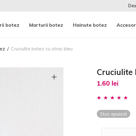
Des
ii botez
Marturii botez
Hainute botez
Accesor
tez
/
Cruciulite botez cu stras bleu
Cruciulite
1.60
lei
Evaluat la
5.00
din 5 pe baza
Stoc epuizat
unei evaluări a
clientului