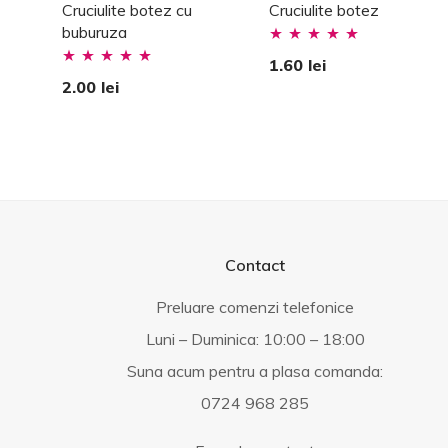
Cruciulite botez cu
Cruciulite botez
buburuza
Evaluat la
1.60
lei
Evaluat la
5.00
stele din
2.00
lei
5.00
stele din
5
5
Contact
Preluare comenzi telefonice
Luni – Duminica: 10:00 – 18:00
Suna acum pentru a plasa comanda:
0724 968 285