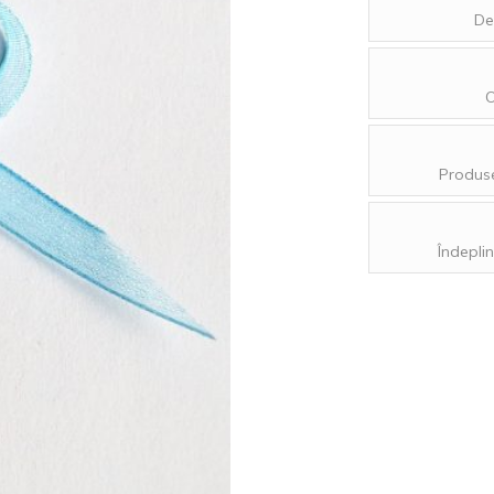
De
O
Produse
Îndeplin