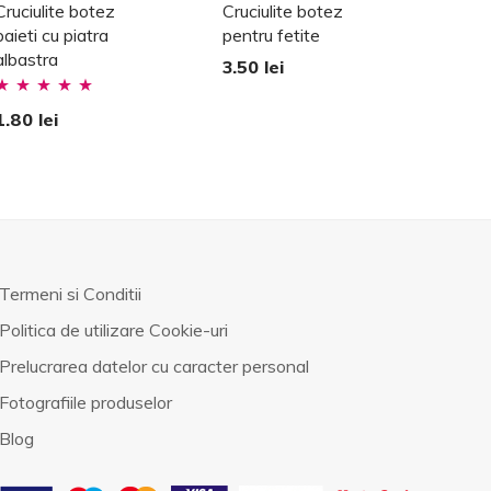
Cruciulite botez
Cruciulite botez
baieti cu piatra
pentru fetite
albastra
3.50
lei
valuat la
1.80
lei
.00
stele din
5
Termeni si Conditii
Politica de utilizare Cookie-uri
Prelucrarea datelor cu caracter personal
Fotografiile produselor
Blog