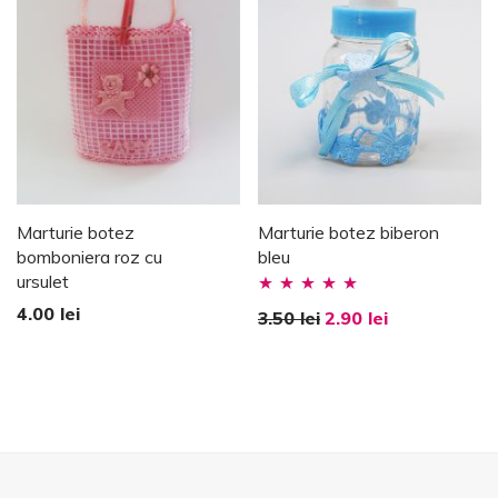
Marturie botez
Marturie botez biberon
bomboniera roz cu
bleu
ursulet
Evaluat la
4.00
lei
3.50
lei
2.90
lei
5.00
stele din
5