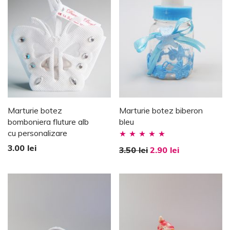
Marturie botez
Marturie botez biberon
bomboniera fluture alb
bleu
cu personalizare
Evaluat la
3.00
lei
3.50
lei
2.90
lei
5.00
stele din
5