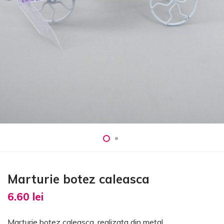
Marturie botez caleasca
6.60
lei
Marturie botez caleasca, realizata din metal.