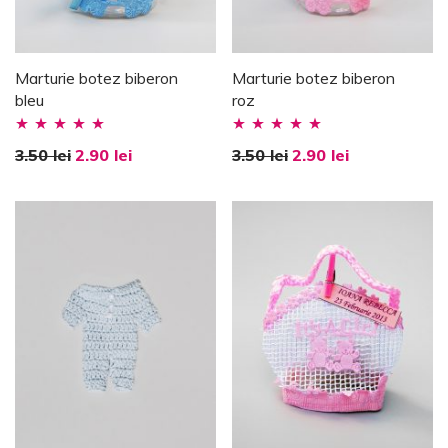
Marturie botez biberon
Marturie botez biberon
bleu
roz
Evaluat la
Evaluat la
3.50
lei
2.90
lei
3.50
lei
2.90
lei
5.00
stele din
5.00
stele din
5
5