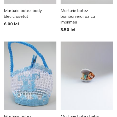
Marturie botez body
Marturie botez
bleu crosetat
bomboniera roz cu
imprimeu
6.00
lei
3.50
lei
Marturie botez
Marturie botez bebe