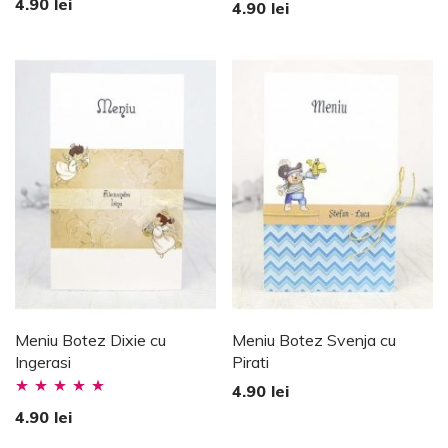
Evaluat la
4.90
lei
4.90
lei
5.00
stele din
5
Meniu Botez Dixie cu
Meniu Botez Svenja cu
Ingerasi
Pirati
4.90
lei
Evaluat la
4.90
lei
5.00
stele din