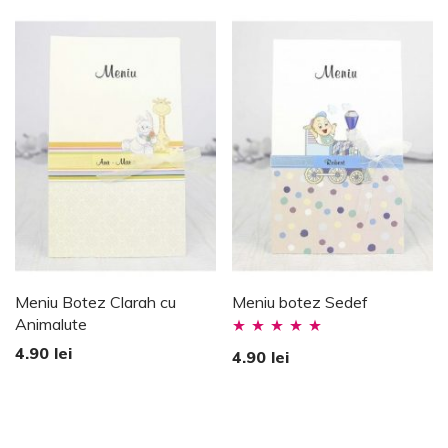
5
Meniu Botez Clarah cu
Meniu botez Sedef
Animalute
Evaluat la
4.90
lei
4.90
lei
5.00
stele din
5