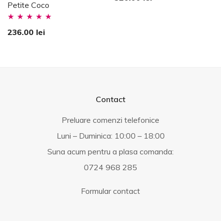
Petite Coco
Evaluat la
236.00
lei
5.00
stele din
5
Contact
Preluare comenzi telefonice
Luni – Duminica: 10:00 – 18:00
Suna acum pentru a plasa comanda:
0724 968 285
Formular contact