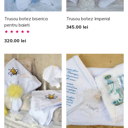
Trusou botez biserica
Trusou botez Imperial
pentru baieti
345.00
lei
Evaluat la
320.00
lei
5.00
stele din
5