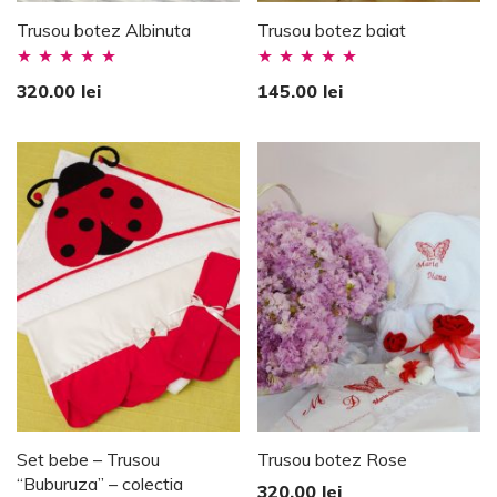
Trusou botez Albinuta
Trusou botez baiat
Evaluat la
Evaluat la
320.00
lei
145.00
lei
5.00
stele din
5.00
stele din
5
5
Set bebe – Trusou
Trusou botez Rose
“Buburuza” – colectia
320.00
lei