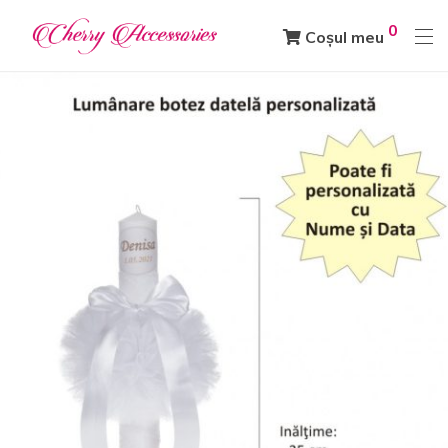
0
Coșul meu