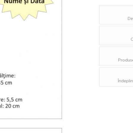
De
O
Produse
Îndeplin