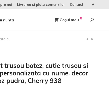
pre noi
Livrarea si plata comenzilor
Contact
0
Coșul meu
ii nunta
zata cu
t trusou botez, cutie trusou si
personalizata cu nume, decor
oz pudra, Cherry 938