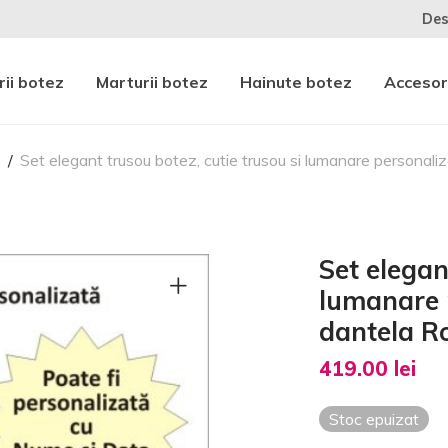
Des
ii botez
Marturii botez
Hainute botez
Accesor
z
/
Set elegant trusou botez, cutie trusou si lumanare personali
Set elegan
lumanare 
dantela R
419.00
lei
Stoc epuizat