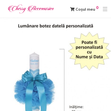
0
Coșul meu