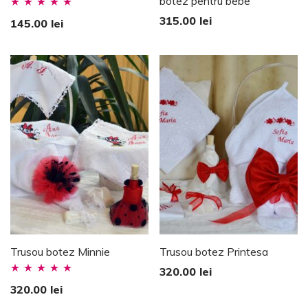
botez pentru bebe
Evaluat la
315.00
lei
145.00
lei
5.00
stele din
5
Trusou botez Minnie
Trusou botez Printesa
320.00
lei
Evaluat la
320.00
lei
5.00
stele din