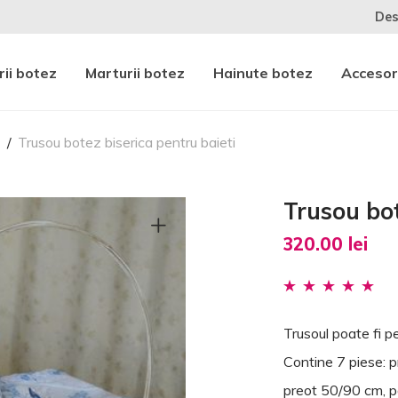
Des
ii botez
Marturii botez
Hainute botez
Accesor
z
/
Trusou botez biserica pentru baieti
Trusou bot
320.00
lei
Evaluat la
5.00
din 5 pe baza
Trusoul poate fi p
unei evaluări a
Contine 7 piese:
clientului
preot 50/90 cm, pa