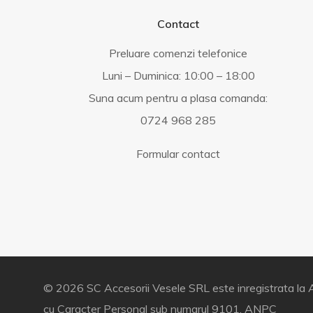
Contact
Preluare comenzi telefonice
Luni – Duminica: 10:00 – 18:00
Suna acum pentru a plasa comanda:
0724 968 285
Formular contact
© 2026 SC Accesorii Vesele SRL este inregistrata la A
cu Caracter Personal sub numarul 9101.
ANPC