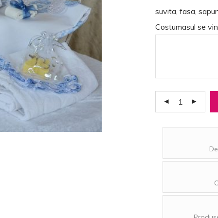
suvita, fasa, sapun,
Costumasul se vin
De
O
Produse