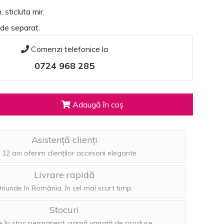
 sticluta mir.
de separat.
Comenzi telefonice la
0724 968 285
Adaugă în coș
Asistență clienți
 12 ani oferim clienților accesorii elegante.
Livrare rapidă
riunde în România, în cel mai scurt timp.
Stocuri
 în stoc permanent, gamă variată de produse.