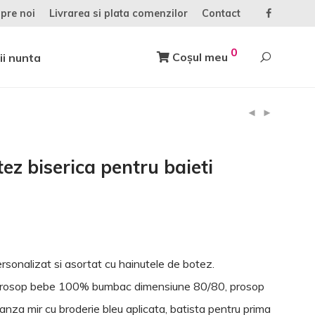
pre noi
Livrarea si plata comenzilor
Contact
0
Coșul meu
ii nunta
ez biserica pentru baieti
ersonalizat si asortat cu hainutele de botez.
 prosop bebe 100% bumbac dimensiune 80/80, prosop
nza mir cu broderie bleu aplicata, batista pentru prima