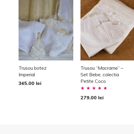
Trusou botez
Trusou “Macrame” –
Imperial
Set Bebe, colectia
Petite Coco
345.00
lei
Evaluat la
279.00
lei
5.00
stele din
5