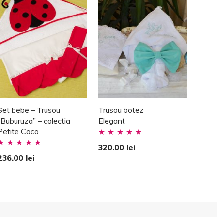
Set bebe – Trusou
Trusou botez
“Buburuza” – colectia
Elegant
Petite Coco
Evaluat la
320.00
lei
valuat la
5.00
stele din
236.00
lei
.00
stele din
5
5