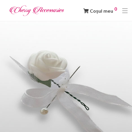
0
Coșul meu