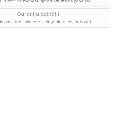
 în stoc permanent, gamă variată de produse.
Garanția calității
im cele mai exigente cerințe ale clienților noștri.