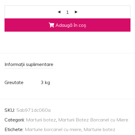
Adaugă în coș
Informații suplimentare
Greutate
3 kg
SKU:
5ab971dc060a
Categorii:
Marturii botez
,
Marturii Botez Borcanel cu Miere
Etichete:
Marturie borcanel cu miere
,
Marturie botez