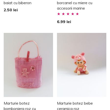
baiat cu biberon
borcanel cu miere cu
accesorii marine
2.50
lei
Evaluat la
6.99
lei
5.00
stele din
5
Marturie botez
Marturie botez bebe
bomboniera roz cu
ceramica roz