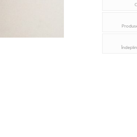
O
Produse
Îndeplin