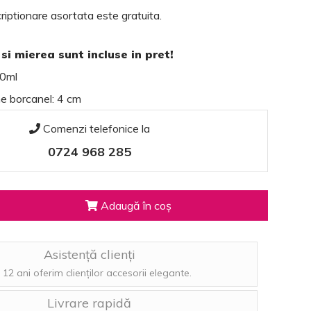
criptionare asortata este gratuita.
si mierea sunt incluse in pret!
30ml
me borcanel: 4 cm
Comenzi telefonice la
0724 968 285
Adaugă în coș
Asistență clienți
 12 ani oferim clienților accesorii elegante.
Livrare rapidă