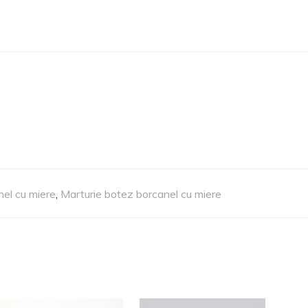
nel cu miere
,
Marturie botez borcanel cu miere