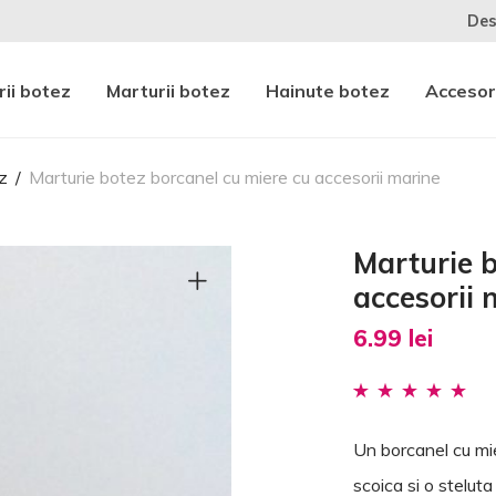
Des
ii botez
Marturii botez
Hainute botez
Accesor
z
/
Marturie botez borcanel cu miere cu accesorii marine
Marturie b
accesorii 
6.99
lei
Evaluat la
2
5.00
din 5 pe baza a
Un borcanel cu mi
evaluări ale
scoica si o steluta