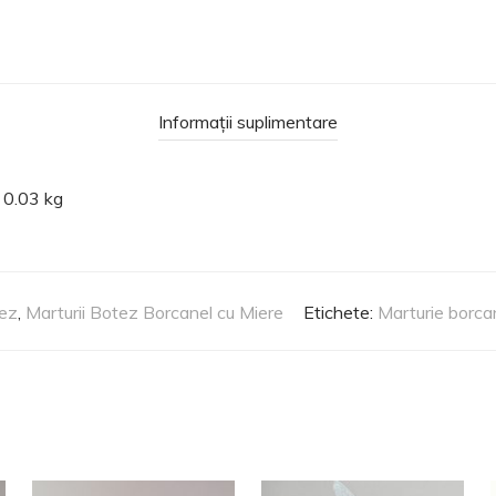
Informații suplimentare
0.03 kg
tez
,
Marturii Botez Borcanel cu Miere
Etichete:
Marturie borca