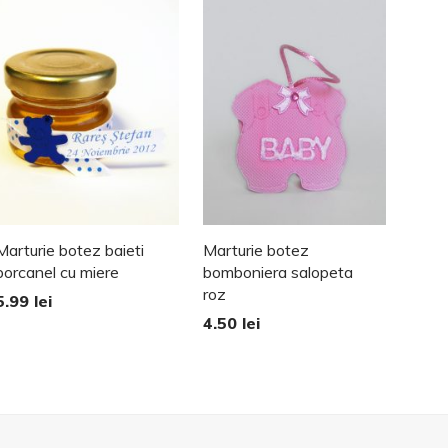
Marturie botez baieti
Marturie botez
borcanel cu miere
bomboniera salopeta
roz
5.99
lei
4.50
lei