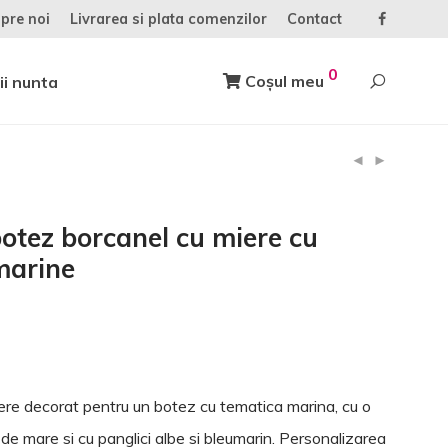
pre noi
Livrarea si plata comenzilor
Contact
0
Coșul meu
ii nunta
otez borcanel cu miere cu
marine
ere decorat pentru un botez cu tematica marina, cu o
 de mare si cu panglici albe si bleumarin. Personalizarea