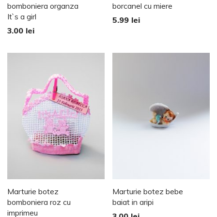
bomboniera organza
borcanel cu miere
It`s a girl
5.99
lei
3.00
lei
Marturie botez
Marturie botez bebe
bomboniera roz cu
baiat in aripi
imprimeu
3.00
lei