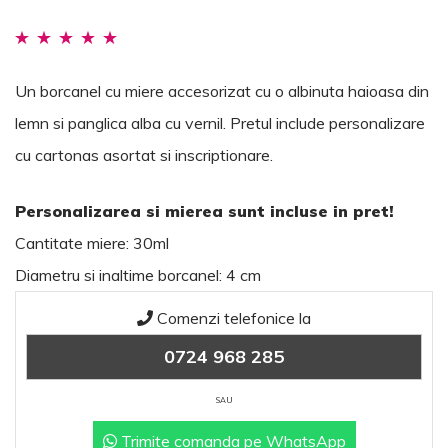
Evaluat la
5.00
din 5 pe baza
Un borcanel cu miere accesorizat cu o albinuta haioasa din
unei evaluări a
lemn si panglica alba cu vernil. Pretul include personalizare
clientului
cu cartonas asortat si inscriptionare.
Personalizarea si mierea sunt incluse in pret!
Cantitate miere: 30ml
Diametru si inaltime borcanel: 4 cm
Comenzi telefonice la
0724 968 285
SAU
Trimite comanda pe WhatsApp