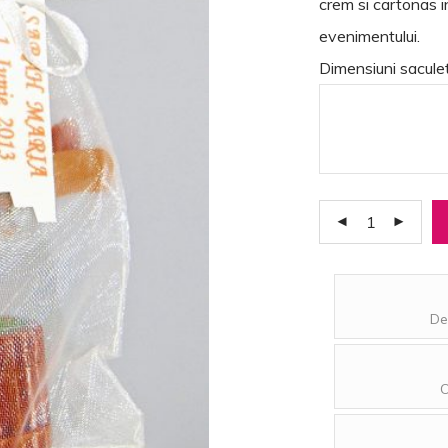
crem si cartonas i
evenimentului.
Dimensiuni saculet
De
O