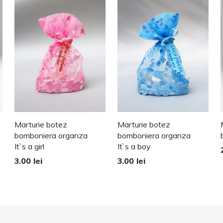
Marturie botez
Marturie botez
bomboniera organza
bomboniera organza
It`s a girl
It`s a boy
3.00
lei
3.00
lei