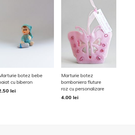
Marturie botez bebe
Marturie botez
baiat cu biberon
bomboniera fluture
roz cu personalizare
2.50
lei
4.00
lei