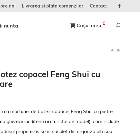
pre noi
Livrarea si plata comenzilor
Contact
0
Coșul meu
ii nunta
otez copacel Feng Shui cu
zare
ta a marturiei de botez copacel Feng Shui cu pietre
rma ghiveciului diferita in functie de model), care include
rodusul propriu-zis si un saculet din organza alb sau