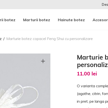
Des
ii botez
Marturii botez
Hainute botez
Accesor
z
/
Marturie botez copacel Feng Shui cu personalizare
Marturie b
personali
11.00
lei
O varianta comple
(agathe, citrin, fo
in pret, pe langa p