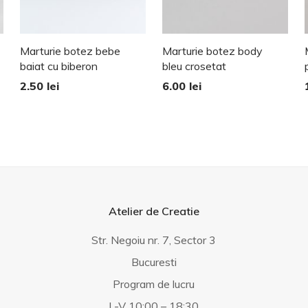
Marturie botez bebe
Marturie botez body
baiat cu biberon
bleu crosetat
2.50
lei
6.00
lei
Atelier de Creatie
Str. Negoiu nr. 7, Sector 3
Bucuresti
Program de lucru
L-V 10:00 – 18:30