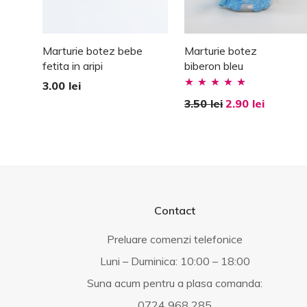
Marturie botez bebe
Marturie botez
fetita in aripi
biberon bleu
3.00
lei
Evaluat la
3.50
lei
2.90
lei
5.00
stele din
5
Contact
Preluare comenzi telefonice
Luni – Duminica: 10:00 – 18:00
Suna acum pentru a plasa comanda:
0724 968 285