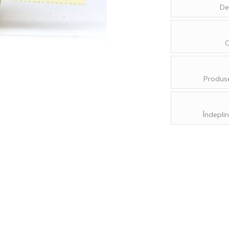
De
O
Produse
Îndeplin