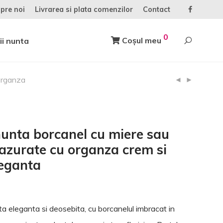
pre noi
Livrarea si plata comenzilor
Contact
0
Coșul meu
ii nunta
 organza
nunta borcanel cu miere sau
azurate cu organza crem si
leganta
a eleganta si deosebita, cu borcanelul imbracat in