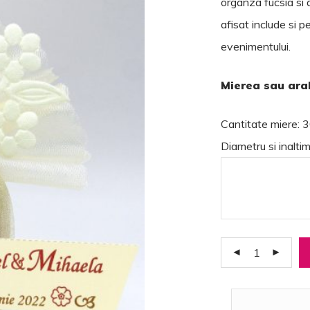
organza fucsia si a
afisat include si 
evenimentului.
Mierea sau arah
Cantitate miere: 
Diametru si inalti