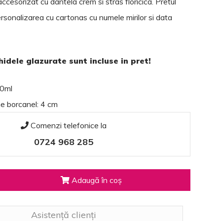
ccesorizat cu dantela crem si stras floricica. Pretul
personalizarea cu cartonas cu numele mirilor si data
idele glazurate sunt incluse in pret!
30ml
me borcanel: 4 cm
Comenzi telefonice la
0724 968 285
Adaugă în coș
Asistență clienți