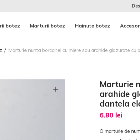
Des
ii botez
Marturii botez
Hainute botez
Accesor
z
/
Marturie nunta borcanel cu miere sau arahide glazurate cu
Marturie 
arahide gl
dantela e
6.80
lei
O marturie de nunt