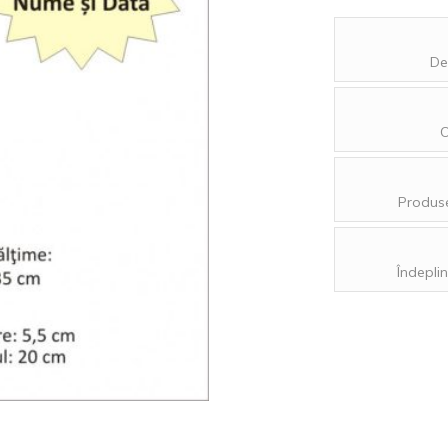
De
O
Produse
Îndeplin