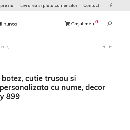
pre noi
Livrarea si plata comenzilor
Contact
0
Coșul meu
ii nunta
nume,
 botez, cutie trusou si
personalizata cu nume, decor
ry 899