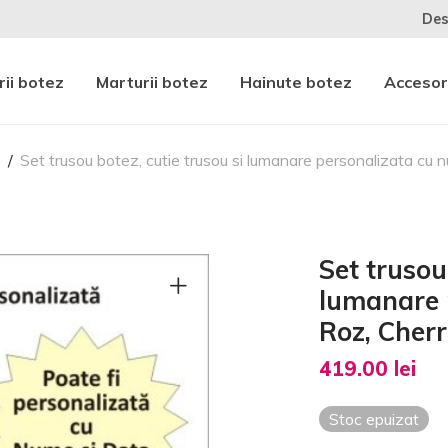
Des
ii botez
Marturii botez
Hainute botez
Accesor
z
/
Set trusou botez, cutie trusou si lumanare personalizata cu 
Set trusou
lumanare 
Roz, Cher
419.00
lei
Stoc epuizat