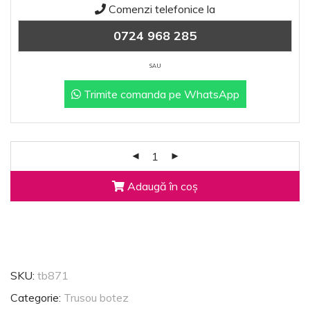
Comenzi telefonice la
0724 968 285
SAU
Trimite comanda pe WhatsApp
Adaugă în coș
SKU:
tb871
Categorie:
Trusou botez