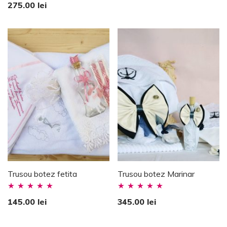
275.00
lei
Trusou botez fetita
Trusou botez Marinar
Evaluat la
Evaluat la
145.00
lei
345.00
lei
5.00
stele din
5.00
stele din
5
5