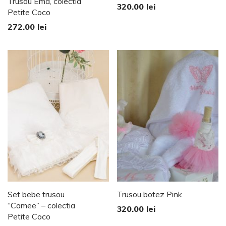
Trusou Ema, colectia
Evaluat la
320.00
lei
Petite Coco
5.00
stele din
272.00
lei
5
Set bebe trusou
Trusou botez Pink
“Camee” – colectia
320.00
lei
Petite Coco